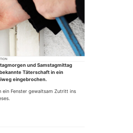
KTION
eitagmorgen und Samstagmittag
nbekannte Täterschaft in ein
liweg eingebrochen.
h ein Fenster gewaltsam Zutritt ins
eses.