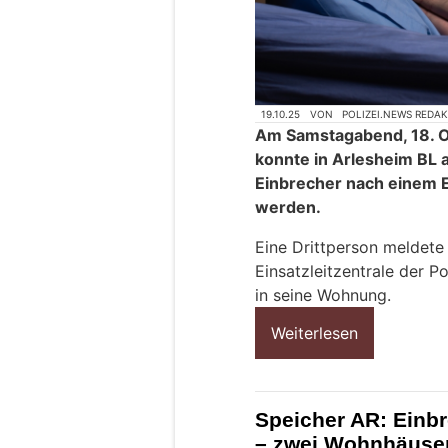
19.10.25
VON
POLIZEI.NEWS REDA
Am Samstagabend, 18. O
konnte in Arlesheim BL
Einbrecher nach einem 
werden.
Eine Drittperson meldete
Einsatzleitzentrale der P
in seine Wohnung.
Weiterlesen
Speicher AR: Einbr
– zwei Wohnhäuse