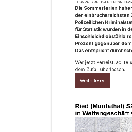
12.07.26
VON
POLIZEI.NEWS REDA
Die Sommerferien haben
der einbruchsreichsten 
Polizeilichen Kriminals
für Statistik wurden in
Einschleichdiebstähle reg
Prozent gegenüber dem 
Das entspricht durchschni
Wer jetzt verreist, sollte
dem Zufall überlassen.
Weiterlesen
Ried (Muotathal) 
in Waffengeschäft 