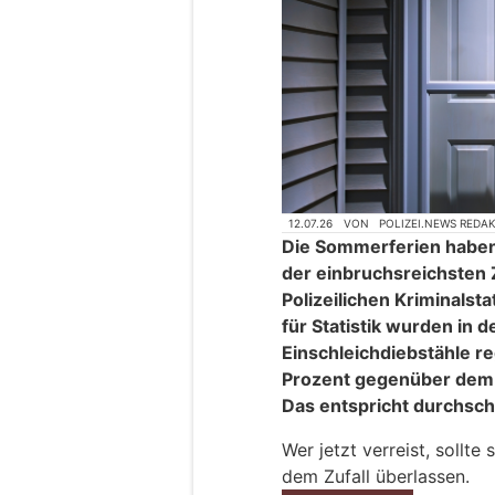
12.07.26
VON
POLIZEI.NEWS REDA
Die Sommerferien haben
der einbruchsreichsten 
Polizeilichen Kriminals
für Statistik wurden in
Einschleichdiebstähle reg
Prozent gegenüber dem 
Das entspricht durchschni
Wer jetzt verreist, sollte
dem Zufall überlassen.