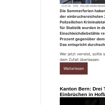
12.07.26
VON
POLIZEI.NEWS REDA
Die Sommerferien haben
der einbruchsreichsten 
Polizeilichen Kriminals
für Statistik wurden in
Einschleichdiebstähle reg
Prozent gegenüber dem 
Das entspricht durchschni
Wer jetzt verreist, sollte
dem Zufall überlassen.
Weiterlesen
Kanton Bern: Drei 
Einbrüchen in Hof