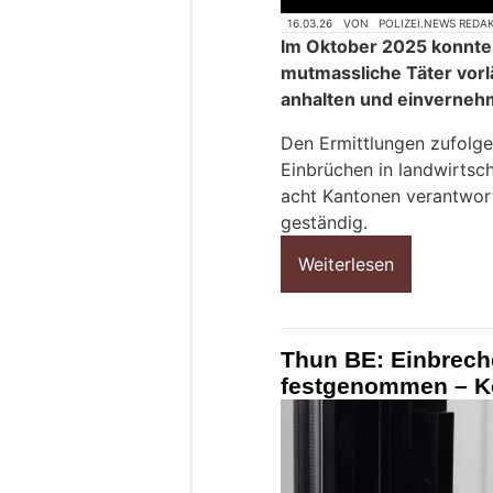
16.03.26
VON
POLIZEI.NEWS REDA
Im Oktober 2025 konnte 
mutmassliche Täter vorl
anhalten und einverneh
Den Ermittlungen zufolge 
Einbrüchen in landwirtsch
acht Kantonen verantwortl
geständig.
Weiterlesen
Thun BE: Einbreche
festgenommen – Ko