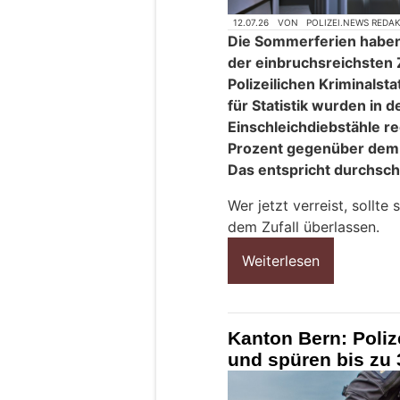
12.07.26
VON
POLIZEI.NEWS REDA
Die Sommerferien haben
der einbruchsreichsten 
Polizeilichen Kriminals
für Statistik wurden in
Einschleichdiebstähle reg
Prozent gegenüber dem 
Das entspricht durchschni
Wer jetzt verreist, sollte
dem Zufall überlassen.
Weiterlesen
Kanton Bern: Poli
und spüren bis zu 